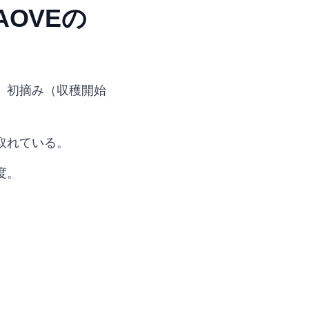
AOVEの
、初摘み（収穫開始
取れている。
度。