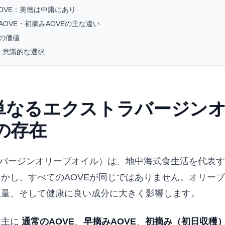
OVE：美徳は中庸にあり
AOVE・初摘みAOVEの主な違い
Eの価値
E、意識的な選択
：単なるエクストラバージン
の存在
ラバージンオリーブオイル）は、地中海式食生活を代表
かし、すべてのAOVEが同じではありません。オリー
収量、そして健康に良い成分に大きく影響します。
、主に
通常のAOVE
、
早摘みAOVE
、
初摘み（初日収穫）