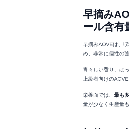
早摘みA
ール含有
早摘みAOVEは、
め、非常に個性の
青々しい香り、は
上級者向けのAOV
栄養面では、
最も
量が少なく生産量