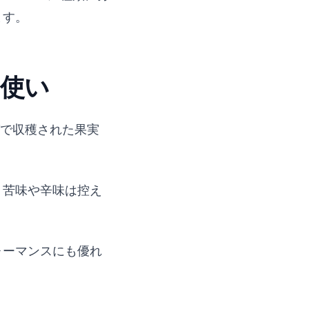
ます。
常使い
グで収穫された果実
。苦味や辛味は控え
ォーマンスにも優れ