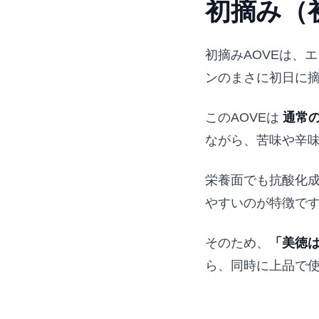
初摘み（
初摘みAOVEは、
ンのまさに初日に
このAOVEは
通常の
ながら、苦味や辛
栄養面でも抗酸化
やすいのが特徴で
そのため、
「美徳
ら、同時に上品で使