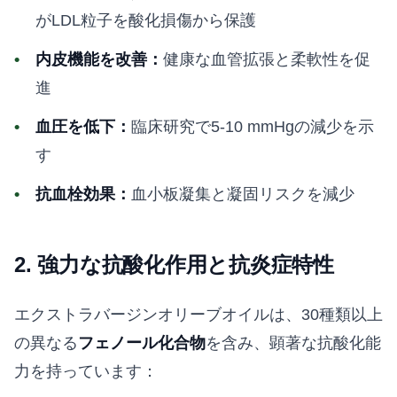
がLDL粒子を酸化損傷から保護
内皮機能を改善：
健康な血管拡張と柔軟性を促
進
血圧を低下：
臨床研究で5-10 mmHgの減少を示
す
抗血栓効果：
血小板凝集と凝固リスクを減少
2. 強力な抗酸化作用と抗炎症特性
エクストラバージンオリーブオイルは、30種類以上
の異なる
フェノール化合物
を含み、顕著な抗酸化能
力を持っています：