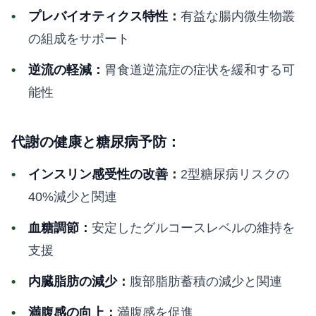
プレバイオティクス特性：
有益な腸内微生物叢
の組成をサポート
逆流の軽減：
胃食道逆流症の症状を緩和する可
能性
代謝の健康と糖尿病予防：
インスリン感受性の改善：
2型糖尿病リスクの
40%減少と関連
血糖調節：
安定したグルコースレベルの維持を
支援
内臓脂肪の減少：
腹部脂肪蓄積の減少と関連
満腹感の向上：
満腹感を促進